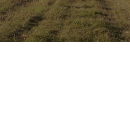
Inici
>
Serveis
>
Altres serveis de maquinària
També oferim serveis complementaris com carrega,
moviments de terres, neteja de granges o trituració de
marges amb maquinària polivalent com manipuladores
telescòpiques, retroexcavadores i trituradores laterals.