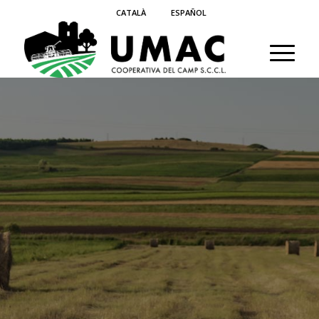
CATALÀ
ESPAÑOL
Altres
serveis de
maquinària