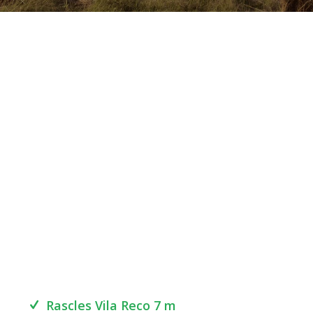
Disposem de diferents equips per preparar el terreny
abans de la sembra: Rascles, trituradora, grada ràpida,
xisel, arades, aplanadors i currons.
Cada eina ens permet treballar la terra segons el tipus
de cultiu i l’estat del sòl, garantint una base òptima per
al creixement del cereal o farratge.
Rascles Vila Reco 7 m