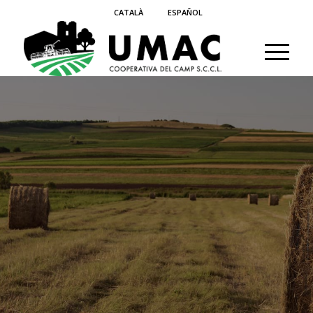
CATALÀ
ESPAÑOL
Preparació
del sòl
Inici
>
Serveis
>
Preparació del sòl